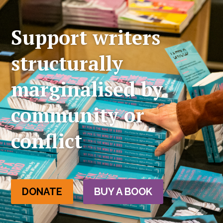
Support writers
structurally
marginalised by
community or
conflict
DONATE
BUY A BOOK