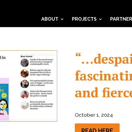
ABOUT
PROJECTS
PARTNE
“…despai
fascinati
and fierc
October 1, 2024
READ HERE