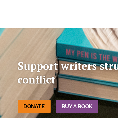
Support writers str
conflict
DONATE
BUY A BOOK