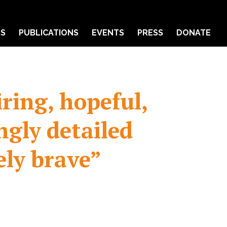
RS
PUBLICATIONS
EVENTS
PRESS
DONATE
ring, hopeful,
ngly detailed
ely brave”